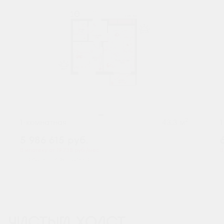
2
1-комнатная
43.3 м
5 986 615
руб.
В ипотеку от 19 738 руб./мес.
В
Предчистовая отделка
ЧИСТЫЙ ХОЛСТ