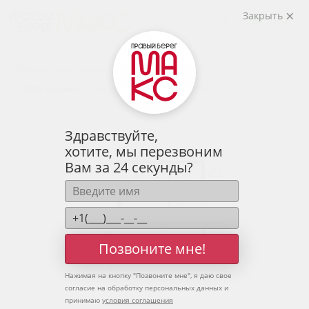
2
1-комнатная
41.76 м
Закрыть
5 625 281 руб.
Ипотека
от 18 547 руб.
Предчистовая отделка
13 человек
смотрели эту квартиру за 24 часа
Здравствуйте,
хотите, мы перезвоним
Вам за 24 секунды?
Позвоните мне!
Нажимая на кнопку "
Позвоните мне
", я даю свое
согласие на обработку персональных данных и
принимаю
условия соглашения