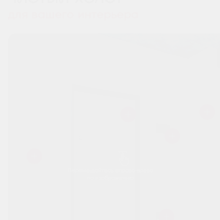
для вашего интерьера
Перемещайтесь вправо-влево
по изображению