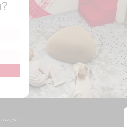
ы?
ово, ул. 1-й