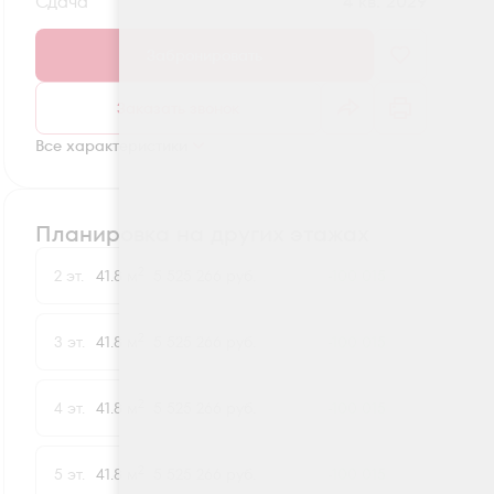
Сдача
4 кв. 2029
Забронировать
Заказать звонок
Все характеристики
Планировка на других этажах
2
2 эт.
41.8 м
5 525 266 руб.
-100 015
2
3 эт.
41.8 м
5 525 266 руб.
-100 015
2
4 эт.
41.8 м
5 525 266 руб.
-100 015
2
5 эт.
41.8 м
5 525 266 руб.
-100 015