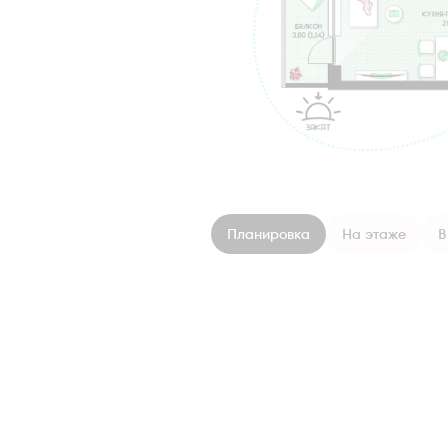
Планировка
На этаже
В