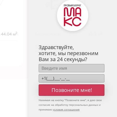
2
2
44.04 м
1-комнатная
43.3 м
5 539 715
руб.
Здравствуйте,
В ипотеку от 18 265 руб./мес.
хотите, мы перезвоним
Высокие потолки
+1
Вам за 24 секунды?
Позвоните мне!
Нажимая на кнопку "
Позвоните мне
", я даю свое
согласие на обработку персональных данных и
принимаю
условия соглашения