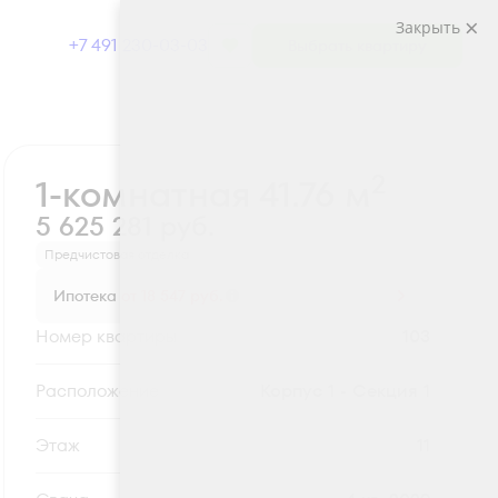
Закрыть
+7 491 230-03-03
Выбрать квартиру
Забронировать
2
1-комнатная 41.76 м
5 625 281 руб.
Предчистовая отделка
Ипотека
от 18 547 руб.
Номер квартиры
103
Секция
Корпус 1 - Секция 1
Этаж
11