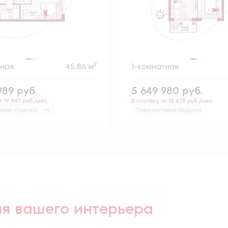
2
тная
45.86 м
1-комнатная
989
руб.
5 649 980
руб.
т 19 947 руб./мес.
В ипотеку от 18 628 руб./мес.
овая отделка
+1
Предчистовая отделка
ля вашего интерьера