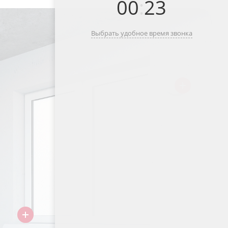
00
:
23
Выбрать удобное время звонка