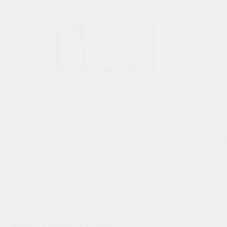
2
2-комнатная
76.72 м
9 680 223
руб.
В ипотеку от 31 916 руб./мес.
В
Предчистовая отделка
Мастер-спальня
+2
ЧИСТЫЙ ХОЛСТ