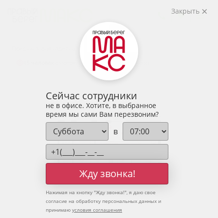
2
3-комнатная
85.27 м
Закрыть
10 752 718 руб.
Ипотека
от 35 452 руб.
Предчистовая отделка
15 человек
смотрели эту квартиру за 24 часа
Сейчас сотрудники
не в офисе. Хотите, в выбранное
время мы сами Вам перезвоним?
в
Жду звонка!
Нажимая на кнопку "
Жду звонка!
", я даю свое
согласие на обработку персональных данных и
принимаю
условия соглашения