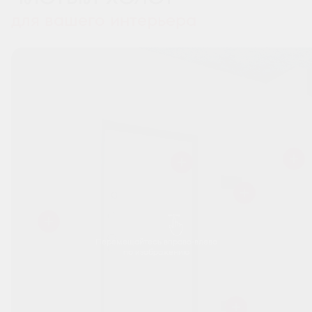
для вашего интерьера
Перемещайтесь вправо-влево
по изображению