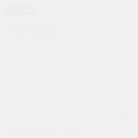
1 / 2
Планировка
На этаже
В корпусе
На генплане
2
3-комнатная 85.27 м
10 752 718 руб.
Ипотека
от 35 452 руб.
Номер квартиры
244
Секция
Корпус 1 - Секция 2
Этаж
12
Сдача
4 кв. 2029
Заказать звонок
Все характеристики
Планировка на других этажах