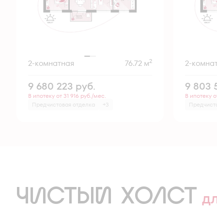
2
2-комнатная
76.72 м
2-комна
9 680 223
руб.
9 803 
В ипотеку от 31 916 руб./мес.
В ипотеку о
Предчистовая отделка
+3
Предчист
ЧИСТЫЙ ХОЛСТ
д