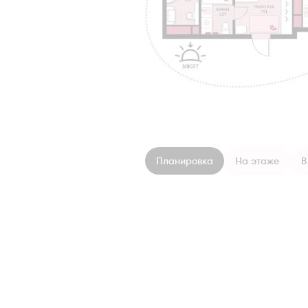
Планировка
На этаже
В