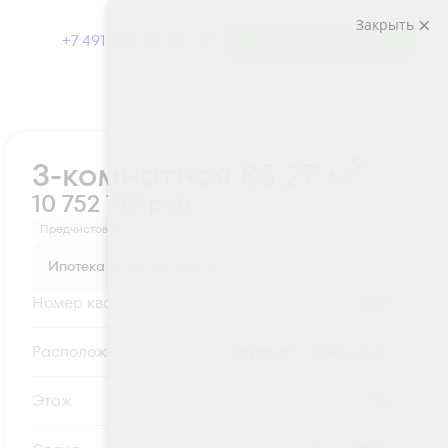
Закрыть
+7 491 230-03-03
Выбрать квартиру
Забронировать
2
3-комнатная 85.27 м
10 752 718 руб.
Предчистовая отделка
Ипотека
от 35 452 руб.
Номер квартиры
268
Секция
Корпус 1 - Секция 2
Этаж
15