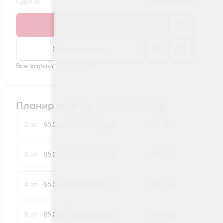
Сдача
4 кв. 2029
Забронировать
Заказать звонок
Все характеристики
Планировка на других этажах
2
2 эт.
85.3 м
10 723 214 руб.
-29 503
2
3 эт.
85.3 м
10 723 214 руб.
-29 503
2
4 эт.
85.3 м
10 723 214 руб.
-29 503
2
5 эт.
85.3 м
10 723 214 руб.
-29 503