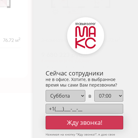
2
2
76.72 м
2-комнатная
76.72 м
9 680 223
руб.
В ипотеку от 31 916 руб./мес.
Предчистовая отделка
+3
Сейчас сотрудники
не в офисе. Хотите, в выбранное
время мы сами Вам перезвоним?
в
Жду звонка!
Нажимая на кнопку "
Жду звонка!
", я даю свое