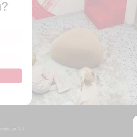
ы?
ово, ул. 1-й