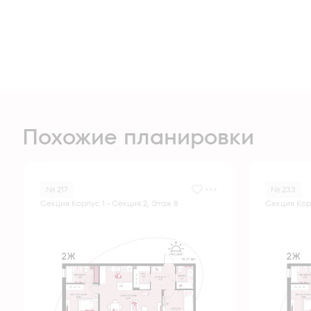
Похожие планировки
№ 217
№ 233
Секция Корпус 1 - Секция 2, Этаж 8
Секция Корп