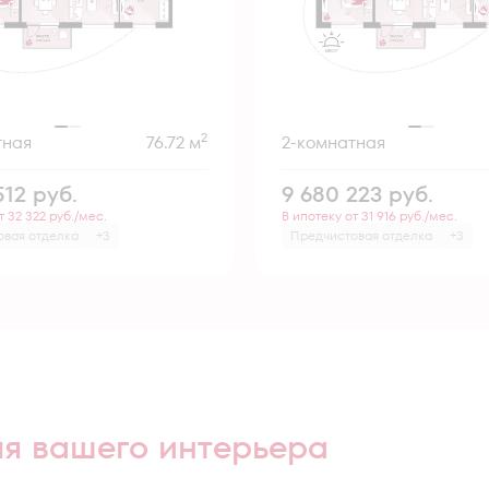
2
тная
76.72 м
2-комнатная
512
руб.
9 680 223
руб.
т 32 322 руб./мес.
В ипотеку от 31 916 руб./мес.
овая отделка
+3
Предчистовая отделка
+3
ля вашего интерьера