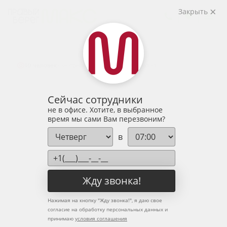
2
1-комнатная
43.3 м
Закрыть
5 986 615 руб.
Ипотека
от 19 738 руб.
Предчистовая отделка
+1
10 человек
смотрели эту квартиру за 24 часа
Сейчас сотрудники
не в офисе. Хотите, в выбранное
время мы сами Вам перезвоним?
в
Жду звонка!
Нажимая на кнопку "
Жду звонка!
", я даю свое
согласие на обработку персональных данных и
принимаю
условия соглашения