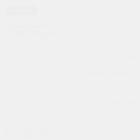
1 / 2
Планировка
На этаже
В корпусе
На генплане
2
1-комнатная 43.3 м
5 986 615 руб.
Ипотека
от 19 738 руб.
Номер квартиры
230
Секция
Корпус 1 - Секция 2
Этаж
10
Сдача
4 кв. 2029
Заказать звонок
Все характеристики
Планировка на других этажах