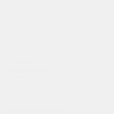
2
1-комнатная
43.3 м
5 836 580
руб.
В ипотеку от 19 243 руб./мес.
В
Предчистовая отделка
+1
ЧИСТЫЙ ХОЛСТ