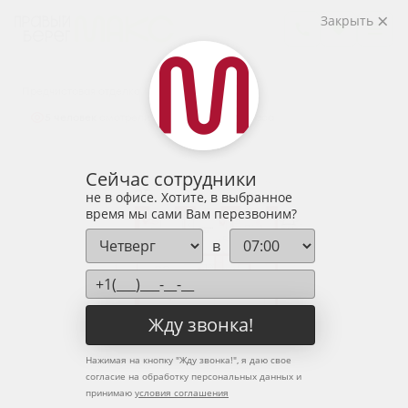
2
3-комнатная
86.52 м
Закрыть
10 857 395 руб.
Ипотека
от 35 797 руб.
Предчистовая отделка
5 человек
смотрели эту квартиру за 24 часа
Сейчас сотрудники
не в офисе. Хотите, в выбранное
время мы сами Вам перезвоним?
в
Жду звонка!
Нажимая на кнопку "
Жду звонка!
", я даю свое
согласие на обработку персональных данных и
принимаю
условия соглашения