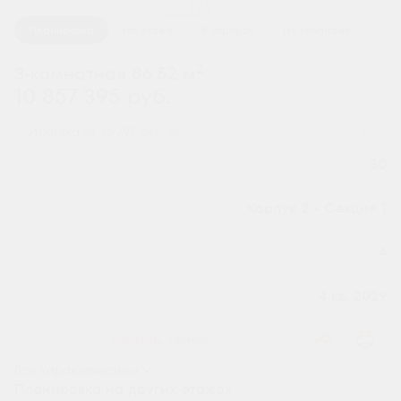
1 / 2
Планировка
На этаже
В корпусе
На генплане
2
3-комнатная 86.52 м
10 857 395 руб.
Ипотека
от 35 797 руб.
Номер квартиры
30
Секция
Корпус 2 - Секция 1
Этаж
4
Сдача
4 кв. 2029
Заказать звонок
Все характеристики
Планировка на других этажах