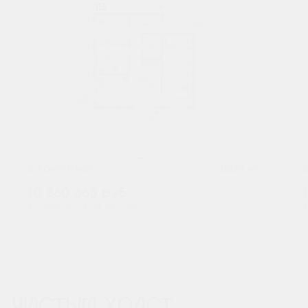
2
3-комнатная
82.71 м
10 360 668
руб.
В ипотеку от 34 159 руб./мес.
В
Предчистовая отделка
Мастер-спальня
+1
ЧИСТЫЙ ХОЛСТ