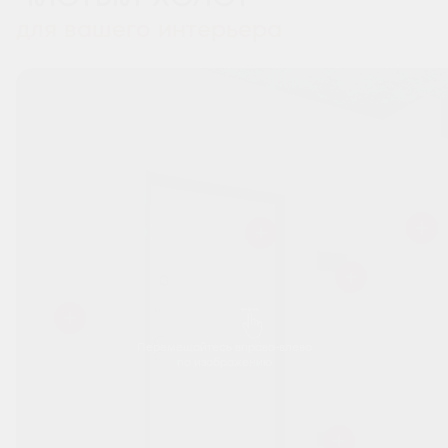
для вашего интерьера
Перемещайтесь вправо-влево
по изображению