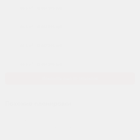
2
2 эт.
86.5 м
10 857 395 руб.
2
3 эт.
86.5 м
10 857 395 руб.
2
5 эт.
86.5 м
10 857 395 руб.
2
6 эт.
86.5 м
10 857 395 руб.
Показать еще 10 объектов
Похожие планировки
№ 108
Секция Корпус 2 - Секция 1, Этаж 14
С