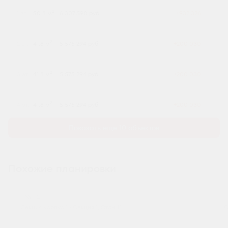
2
1 эт.
50.8 м
6 307 590 руб.
+932 326
2
2 эт.
41.8 м
5 575 294 руб.
+200 030
2
3 эт.
41.8 м
5 575 294 руб.
+200 030
2
4 эт.
41.8 м
5 575 294 руб.
+200 030
Показать еще 10 объектов
Похожие планировки
№ 112
Секция Корпус 1 - Секция 1, Этаж 12
С