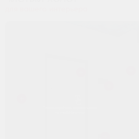
для вашего интерьера
Перемещайтесь вправо-влево
по изображению