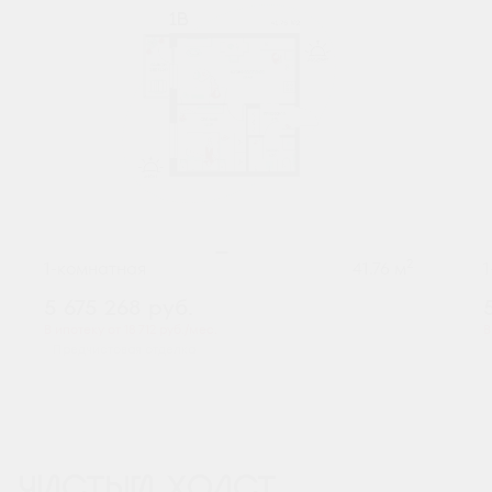
2
1-комнатная
41.76 м
5 675 268
руб.
В ипотеку от 18 712 руб./мес.
В
Предчистовая отделка
ЧИСТЫЙ ХОЛСТ