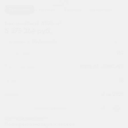
1 / 2
Планировка
На этаже
В корпусе
На генплане
2
1-комнатная 41.76 м
5 375 264 руб.
Ипотека
от 17 723 руб.
Номер квартиры
152
Секция
Корпус 1 - Секция 1
Этаж
16
Сдача
4 кв. 2029
Заказать звонок
Все характеристики
Планировка на других этажах