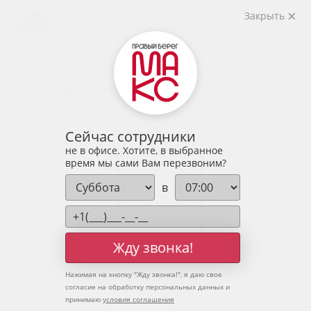
2
1-комнатная
41.76 м
Закрыть
5 375 264 руб.
Ипотека
от 17 723 руб.
Предчистовая отделка
17 человек
смотрели эту квартиру за 24 часа
Сейчас сотрудники
не в офисе. Хотите, в выбранное
время мы сами Вам перезвоним?
в
Жду звонка!
Нажимая на кнопку "
Жду звонка!
", я даю свое
согласие на обработку персональных данных и
принимаю
условия соглашения